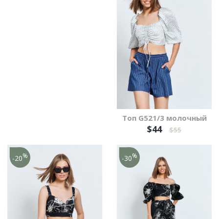
Топ G521/3 молочный
$44
$55
%
%
-20
-30