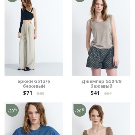
Брюки G513/6
Джемпер G504/9
бежевый
бежевый
$71
$41
$89
$51
%
%
-20
-20