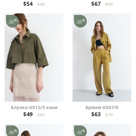
$54
$67
$68
$84
%
%
-20
-20
Блузка G512/3 хаки
Брюки G507/6
$49
$63
$62
$79
%
%
-20
-20