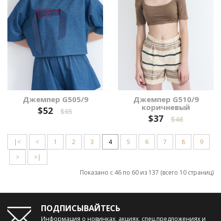
Джемпер G505/9
Джемпер G510/9
коричневый
$52
$65
$37
$46
|<
<
1
2
3
4
5
6
7
8
9
>
>|
Показано с 46 по 60 из 137 (всего 10 страниц)
ПОДПИСЫВАЙТЕСЬ
Информация о новинках, акциях, спец.предложениях и