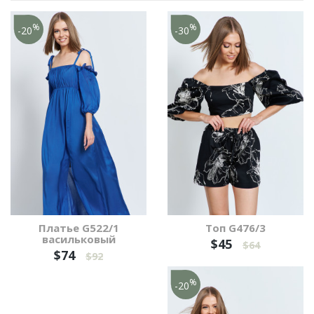
%
%
-20
-30
Платье G522/1
Топ G476/3
васильковый
$45
$64
$74
$92
%
-20