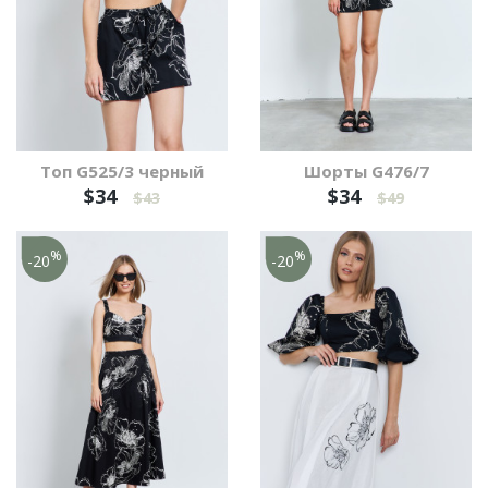
Топ G525/3 черный
Шорты G476/7
$34
$34
$43
$49
%
%
-20
-20