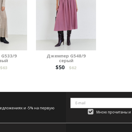
G533/9
Джемпер G548/9
вый
серый
$50
$63
$62
редложениях и -5% на первую
Мною прочитаны и я