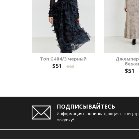
Топ G484/3 черный
Джемпер 
беже
$51
$63
$51
ПОДПИСЫВАЙТЕСЬ
Информация о новинках, акциях, спец.п
покупку!