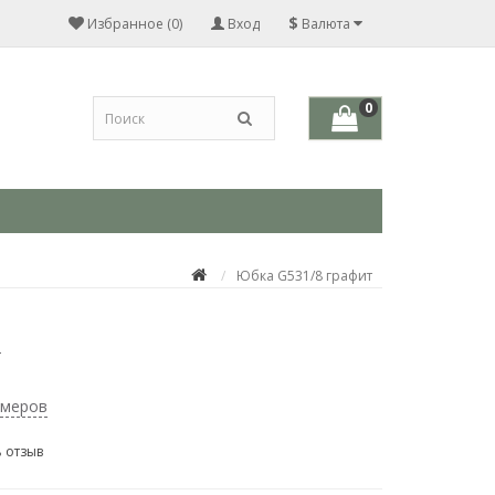
$
Избранное (0)
Вход
Валюта
0
Юбка G531/8 графит
т
змеров
 отзыв