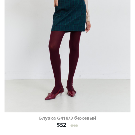
Блузка G418/3 бежевый
$52
$65