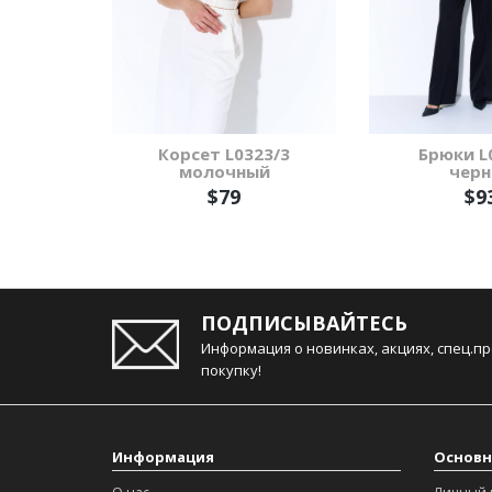
Корсет L0323/3
Брюки L
молочный
черн
$79
$9
ПОДПИСЫВАЙТЕСЬ
Информация о новинках, акциях, спец.п
покупку!
Информация
Основн