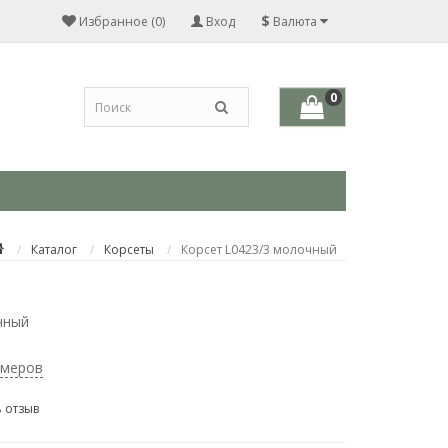
$
Избранное (0)
Вход
Валюта
0
Каталог
Корсеты
Корсет L0423/3 молочный
чный
змеров
 отзыв