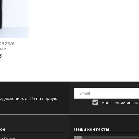
0923/6
ые
3
редложениях и -5% на первую
Мною прочитаны и я
ое
Наши контакты